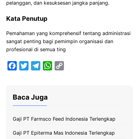
pelanggan, dan kesuksesan jangka panjang.
Kata Penutup
Pemahaman yang komprehensif tentang administrasi
sangat penting bagi pemimpin organisasi dan
profesional di semua ting
F
T
T
W
C
a
w
e
h
o
c
i
l
a
p
e
t
e
t
y
Baca Juga
b
t
g
s
L
o
e
r
A
i
Gaji PT Farmsco Feed Indonesia Terlengkap
o
r
a
p
n
k
m
p
k
Gaji PT Epiterma Mas Indonesia Terlengkap