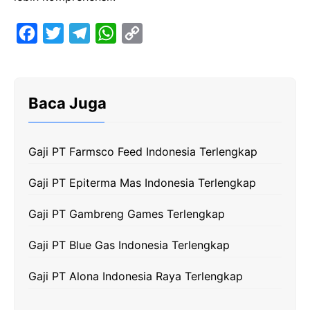
F
T
T
W
C
a
w
e
h
o
c
i
l
a
p
e
t
e
t
y
Baca Juga
b
t
g
s
L
o
e
r
A
i
Gaji PT Farmsco Feed Indonesia Terlengkap
o
r
a
p
n
k
m
p
k
Gaji PT Epiterma Mas Indonesia Terlengkap
Gaji PT Gambreng Games Terlengkap
Gaji PT Blue Gas Indonesia Terlengkap
Gaji PT Alona Indonesia Raya Terlengkap