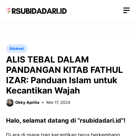
Langsung
M
ke
isi
Edukasi
ALIS TEBAL DALAM
PANDANGAN KITAB FATHUL
IZAR: Panduan Islam untuk
Kecantikan Wajah
Okky Aprilia
Mei 17, 2024
Halo, selamat datang di “rsubidadari.id”!
Di era di mana tren kecantikan terus berkembang,