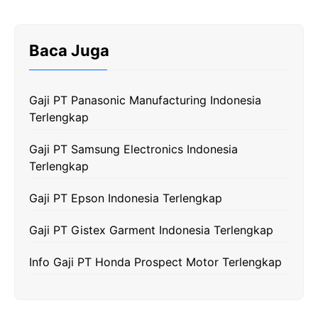
c
i
l
a
p
e
t
e
t
y
Baca Juga
b
t
g
s
L
o
e
r
A
i
Gaji PT Panasonic Manufacturing Indonesia
o
r
a
p
n
Terlengkap
k
m
p
k
Gaji PT Samsung Electronics Indonesia
Terlengkap
Gaji PT Epson Indonesia Terlengkap
Gaji PT Gistex Garment Indonesia Terlengkap
Info Gaji PT Honda Prospect Motor Terlengkap