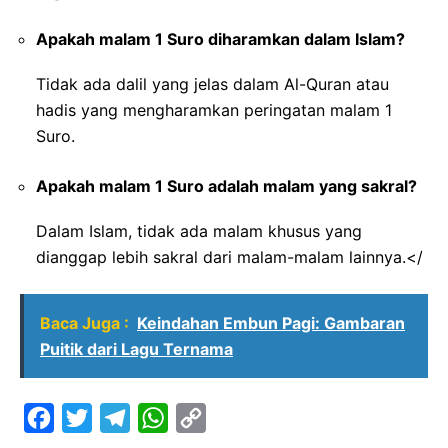
Apakah malam 1 Suro diharamkan dalam Islam?
Tidak ada dalil yang jelas dalam Al-Quran atau
hadis yang mengharamkan peringatan malam 1
Suro.
Apakah malam 1 Suro adalah malam yang sakral?
Dalam Islam, tidak ada malam khusus yang
dianggap lebih sakral dari malam-malam lainnya.</
Baca Juga :
Keindahan Embun Pagi: Gambaran
Puitik dari Lagu Ternama
F
T
T
W
C
a
w
e
h
o