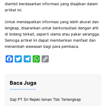
diambil berdasarkan informasi yang disajikan dalam
artikel ini.
Untuk mendapatkan informasi yang lebih akurat dan
lengkap, disarankan untuk berkonsultasi dengan ahli
di bidang terkait, seperti ulama atau pakar serangga.
Semoga artikel ini dapat memberikan manfaat dan
menambah wawasan bagi para pembaca.
F
T
T
W
C
a
w
e
h
o
c
i
l
a
p
e
t
e
t
y
Baca Juga
b
t
g
s
L
o
e
r
A
i
Gaji PT Sri Rejeki Isman Tbk Terlengkap
o
r
a
p
n