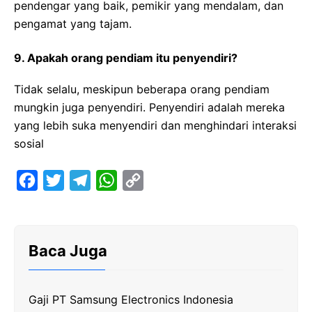
pendengar yang baik, pemikir yang mendalam, dan
pengamat yang tajam.
9. Apakah orang pendiam itu penyendiri?
Tidak selalu, meskipun beberapa orang pendiam
mungkin juga penyendiri. Penyendiri adalah mereka
yang lebih suka menyendiri dan menghindari interaksi
sosial
F
T
T
W
C
a
w
e
h
o
c
i
l
a
p
e
t
e
t
y
Baca Juga
b
t
g
s
L
o
e
r
A
i
Gaji PT Samsung Electronics Indonesia
o
r
a
p
n