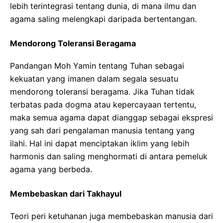
lebih terintegrasi tentang dunia, di mana ilmu dan
agama saling melengkapi daripada bertentangan.
Mendorong Toleransi Beragama
Pandangan Moh Yamin tentang Tuhan sebagai
kekuatan yang imanen dalam segala sesuatu
mendorong toleransi beragama. Jika Tuhan tidak
terbatas pada dogma atau kepercayaan tertentu,
maka semua agama dapat dianggap sebagai ekspresi
yang sah dari pengalaman manusia tentang yang
ilahi. Hal ini dapat menciptakan iklim yang lebih
harmonis dan saling menghormati di antara pemeluk
agama yang berbeda.
Membebaskan dari Takhayul
Teori peri ketuhanan juga membebaskan manusia dari