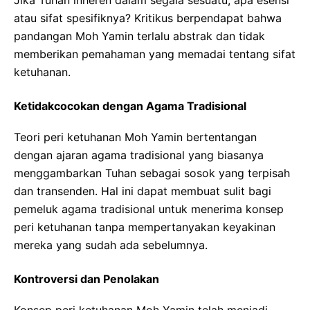
atau sifat spesifiknya? Kritikus berpendapat bahwa
pandangan Moh Yamin terlalu abstrak dan tidak
memberikan pemahaman yang memadai tentang sifat
ketuhanan.
Ketidakcocokan dengan Agama Tradisional
Teori peri ketuhanan Moh Yamin bertentangan
dengan ajaran agama tradisional yang biasanya
menggambarkan Tuhan sebagai sosok yang terpisah
dan transenden. Hal ini dapat membuat sulit bagi
pemeluk agama tradisional untuk menerima konsep
peri ketuhanan tanpa mempertanyakan keyakinan
mereka yang sudah ada sebelumnya.
Kontroversi dan Penolakan
Konsep peri ketuhanan Moh Yamin telah menjadi