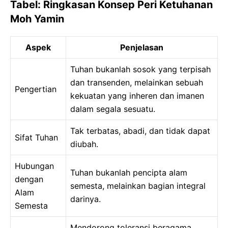
Tabel: Ringkasan Konsep Peri Ketuhanan
Moh Yamin
Aspek
Penjelasan
Tuhan bukanlah sosok yang terpisah
dan transenden, melainkan sebuah
Pengertian
kekuatan yang inheren dan imanen
dalam segala sesuatu.
Tak terbatas, abadi, dan tidak dapat
Sifat Tuhan
diubah.
Hubungan
Tuhan bukanlah pencipta alam
dengan
semesta, melainkan bagian integral
Alam
darinya.
Semesta
Mendorong toleransi beragama,