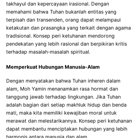
takhayul dan kepercayaan irasional. Dengan
memahami bahwa Tuhan bukanlah entitas yang
terpisah dan transenden, orang dapat melampaui
ketakutan dan prasangka yang terkait dengan agama
tradisional. Konsep peri ketuhanan mendorong
pendekatan yang lebih rasional dan berpikiran kritis
terhadap masalah-masalah spiritual.
Memperkuat Hubungan Manusia-Alam
Dengan menyatakan bahwa Tuhan inheren dalam
alam, Moh Yamin menanamkan rasa hormat dan
tanggung jawab terhadap lingkungan. Jika Tuhan
adalah bagian dari setiap makhluk hidup dan benda
mati, maka kita memiliki kewajiban moral untuk
merawat dan melestarikannya. Konsep peri ketuhanan
dapat membantu menciptakan hubungan yang lebih
harmonis antara manusia dan alam.