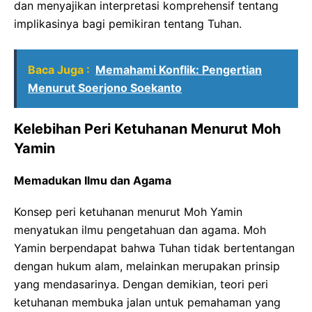
dan menyajikan interpretasi komprehensif tentang
implikasinya bagi pemikiran tentang Tuhan.
Baca Juga :
Memahami Konflik: Pengertian
Menurut Soerjono Soekanto
Kelebihan Peri Ketuhanan Menurut Moh
Yamin
Memadukan Ilmu dan Agama
Konsep peri ketuhanan menurut Moh Yamin
menyatukan ilmu pengetahuan dan agama. Moh
Yamin berpendapat bahwa Tuhan tidak bertentangan
dengan hukum alam, melainkan merupakan prinsip
yang mendasarinya. Dengan demikian, teori peri
ketuhanan membuka jalan untuk pemahaman yang