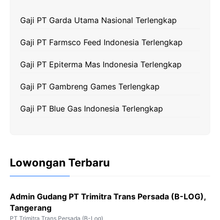
o
e
r
A
i
Gaji PT Garda Utama Nasional Terlengkap
o
r
a
p
n
k
m
p
k
Gaji PT Farmsco Feed Indonesia Terlengkap
Gaji PT Epiterma Mas Indonesia Terlengkap
Gaji PT Gambreng Games Terlengkap
Gaji PT Blue Gas Indonesia Terlengkap
Lowongan Terbaru
Admin Gudang PT Trimitra Trans Persada (B-LOG),
Tangerang
PT Trimitra Trans Persada (B-Log)