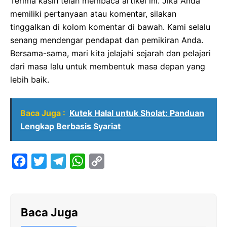
Terima kasih telah membaca artikel ini. Jika Anda
memiliki pertanyaan atau komentar, silakan
tinggalkan di kolom komentar di bawah. Kami selalu
senang mendengar pendapat dan pemikiran Anda.
Bersama-sama, mari kita jelajahi sejarah dan pelajari
dari masa lalu untuk membentuk masa depan yang
lebih baik.
Baca Juga :
Kutek Halal untuk Sholat: Panduan
Lengkap Berbasis Syariat
F
T
T
W
C
a
w
e
h
o
c
i
l
a
p
e
t
e
t
y
Baca Juga
b
t
g
s
L