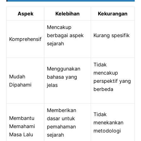
Aspek
Kelebihan
Kekurangan
Mencakup
berbagai aspek
Kurang spesifik
Komprehensif
sejarah
Tidak
Menggunakan
mencakup
Mudah
bahasa yang
perspektif yang
Dipahami
jelas
berbeda
Memberikan
Tidak
Membantu
dasar untuk
menekankan
Memahami
pemahaman
metodologi
Masa Lalu
sejarah