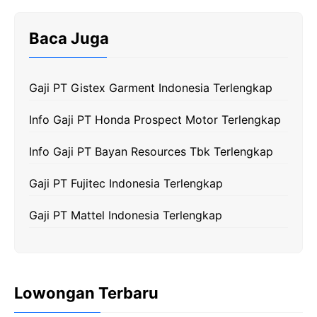
c
i
l
a
p
e
t
e
t
y
Baca Juga
b
t
g
s
L
o
e
r
A
i
Gaji PT Gistex Garment Indonesia Terlengkap
o
r
a
p
n
k
m
p
k
Info Gaji PT Honda Prospect Motor Terlengkap
Info Gaji PT Bayan Resources Tbk Terlengkap
Gaji PT Fujitec Indonesia Terlengkap
Gaji PT Mattel Indonesia Terlengkap
Lowongan Terbaru