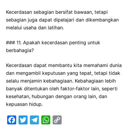
Kecerdasan sebagian bersifat bawaan, tetapi
sebagian juga dapat dipelajari dan dikembangkan
melalui usaha dan latihan.
### 11. Apakah kecerdasan penting untuk
berbahagia?
Kecerdasan dapat membantu kita memahami dunia
dan mengambil keputusan yang tepat, tetapi tidak
selalu menjamin kebahagiaan. Kebahagiaan lebih
banyak ditentukan oleh faktor-faktor lain, seperti
kesehatan, hubungan dengan orang lain, dan
kepuasan hidup.
F
T
T
W
C
a
w
e
h
o