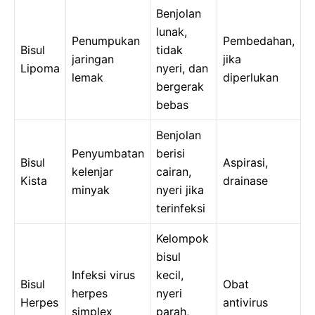
Benjolan
lunak,
Penumpukan
Pembedahan,
Bisul
tidak
jaringan
jika
Lipoma
nyeri, dan
lemak
diperlukan
bergerak
bebas
Benjolan
Penyumbatan
berisi
Bisul
Aspirasi,
kelenjar
cairan,
Kista
drainase
minyak
nyeri jika
terinfeksi
Kelompok
bisul
Infeksi virus
kecil,
Bisul
Obat
herpes
nyeri
Herpes
antivirus
simplex
parah,