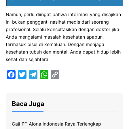
Namun, perlu diingat bahwa informasi yang disajikan
ini bukan pengganti nasihat medis dari seorang
profesional. Selalu konsultasikan dengan dokter jika
Anda mengalami masalah kesehatan apapun,
termasuk bisul di kemaluan. Dengan menjaga
kesehatan tubuh dan mental, Anda dapat hidup lebih
sehat dan sejahtera.
F
T
T
W
C
a
w
e
h
o
c
i
l
a
p
e
t
e
t
y
Baca Juga
b
t
g
s
L
o
e
r
A
i
Gaji PT Alona Indonesia Raya Terlengkap
o
r
a
p
n