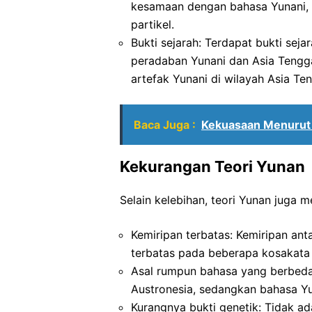
kesamaan dengan bahasa Yunani,
partikel.
Bukti sejarah: Terdapat bukti se
peradaban Yunani dan Asia Tengga
artefak Yunani di wilayah Asia Te
Baca Juga :
Kekuasaan Menurut P
Kekurangan Teori Yunan
Selain kelebihan, teori Yunan juga m
Kemiripan terbatas: Kemiripan an
terbatas pada beberapa kosakata 
Asal rumpun bahasa yang berbeda
Austronesia, sedangkan bahasa Yu
Kurangnya bukti genetik: Tidak a