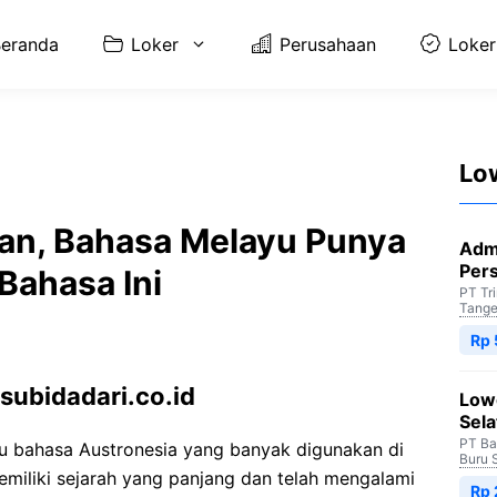
eranda
Loker
Perusahaan
Loker
Lo
an, Bahasa Melayu Punya
Adm
Per
Bahasa Ini
PT Tr
Tange
Rp 
subidadari.co.id
Low
Sela
PT Ba
u bahasa Austronesia yang banyak digunakan di
Buru 
emiliki sejarah yang panjang dan telah mengalami
Rp