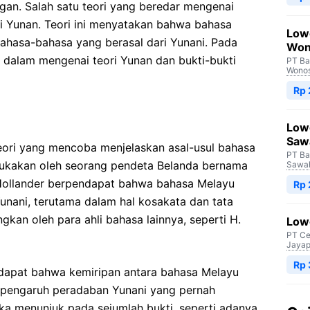
an. Salah satu teori yang beredar mengenai
ri Yunan. Teori ini menyatakan bahwa bahasa
Low
ahasa-bahasa yang berasal dari Yunani. Pada
Won
ih dalam mengenai teori Yunan dan bukti-bukti
PT Ba
Wono
Rp
Low
Saw
eori yang mencoba menjelaskan asal-usul bahasa
PT Ba
emukakan oleh seorang pendeta Belanda bernama
Sawah
 Hollander berpendapat bahwa bahasa Melayu
Rp
unani, terutama dalam hal kosakata dan tata
gkan oleh para ahli bahasa lainnya, seperti H.
Lowo
PT Ce
Jayap
Rp
dapat bahwa kemiripan antara bahasa Melayu
 pengaruh peradaban Yunani yang pernah
a menunjuk pada sejumlah bukti, seperti adanya