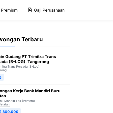
 Premium
Gaji Perusahaan
wongan Terbaru
in Gudang PT Trimitra Trans
sada (B-LOG), Tangerang
imitra Trans Persada (B-Log)
rang
5
ongan Kerja Bank Mandiri Buru
tan
nk Mandiri Tbk (Persero)
Selatan
 2.800.000