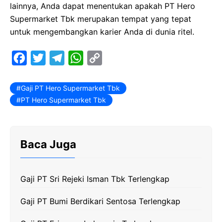
lainnya, Anda dapat menentukan apakah PT Hero
Supermarket Tbk merupakan tempat yang tepat
untuk mengembangkan karier Anda di dunia ritel.
F
T
T
W
C
a
w
e
h
o
c
i
l
a
p
Gaji PT Hero Supermarket Tbk
PT Hero Supermarket Tbk
e
t
e
t
y
b
t
g
s
L
o
e
r
A
i
Baca Juga
o
r
a
p
n
k
m
p
k
Gaji PT Sri Rejeki Isman Tbk Terlengkap
Gaji PT Bumi Berdikari Sentosa Terlengkap