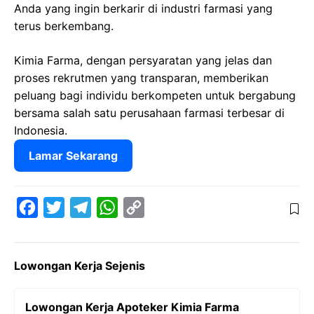
Anda yang ingin berkarir di industri farmasi yang
terus berkembang.
Kimia Farma, dengan persyaratan yang jelas dan
proses rekrutmen yang transparan, memberikan
peluang bagi individu berkompeten untuk bergabung
bersama salah satu perusahaan farmasi terbesar di
Indonesia.
Lamar Sekarang
F
T
T
W
C
a
w
e
h
o
c
i
l
a
p
Lowongan Kerja Sejenis
e
t
e
t
y
b
t
g
s
L
Lowongan Kerja Apoteker Kimia Farma
o
e
r
A
i