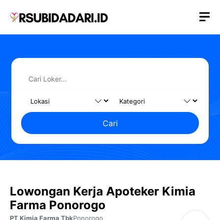
Langsung
M
ke
isi
Cari
Lowongan Kerja Apoteker Kimia
Farma Ponorogo
PT Kimia Farma Tbk
Ponorogo