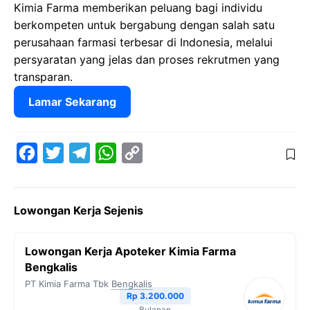
Kimia Farma memberikan peluang bagi individu
berkompeten untuk bergabung dengan salah satu
perusahaan farmasi terbesar di Indonesia, melalui
persyaratan yang jelas dan proses rekrutmen yang
transparan.
Lamar Sekarang
F
T
T
W
C
a
w
e
h
o
c
i
l
a
p
Lowongan Kerja Sejenis
e
t
e
t
y
b
t
g
s
L
Lowongan Kerja Apoteker Kimia Farma
o
e
r
A
i
Bengkalis
o
r
a
p
n
PT Kimia Farma Tbk
Bengkalis
Rp 3.200.000
k
m
p
k
Bulanan