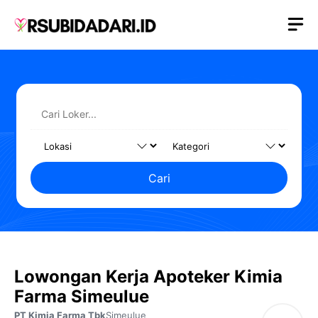
Langsung
M
ke
isi
Cari
Lowongan Kerja Apoteker Kimia
Farma Simeulue
PT Kimia Farma Tbk
Simeulue