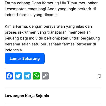
Farma cabang Ogan Komering Ulu Timur merupakan
kesempatan emas bagi Anda yang ingin berkarir di
industri farmasi yang dinamis.
Kimia Farma, dengan persyaratan yang jelas dan
proses rekrutmen yang transparan, memberikan
peluang bagi individu berkompeten untuk bergabung
bersama salah satu perusahaan farmasi terbesar di
Indonesia.
Lamar Sekarang
F
T
T
W
C
a
w
e
h
o
c
i
l
a
p
Lowongan Kerja Sejenis
e
t
e
t
y
b
t
g
s
L