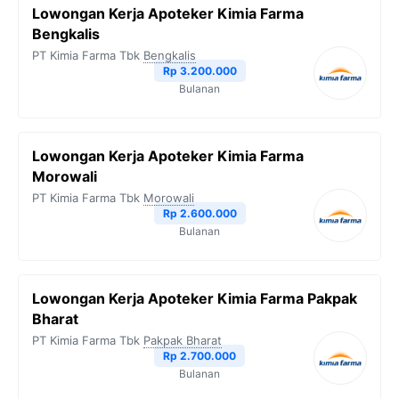
Lowongan Kerja Apoteker Kimia Farma
o
e
r
A
i
Bengkalis
o
r
a
p
n
PT Kimia Farma Tbk
Bengkalis
Rp 3.200.000
k
m
p
k
Bulanan
Lowongan Kerja Apoteker Kimia Farma
Morowali
PT Kimia Farma Tbk
Morowali
Rp 2.600.000
Bulanan
Lowongan Kerja Apoteker Kimia Farma Pakpak
Bharat
PT Kimia Farma Tbk
Pakpak Bharat
Rp 2.700.000
Bulanan