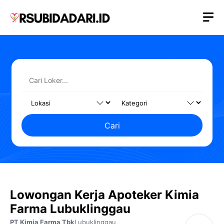
Langsung
M
ke
isi
Cari
Lowongan Kerja Apoteker Kimia
Farma Lubuklinggau
PT Kimia Farma Tbk
Lubuklinggau