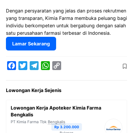
Dengan persyaratan yang jelas dan proses rekrutmen
yang transparan, Kimia Farma membuka peluang bagi
individu berkompeten untuk bergabung dengan salah
satu perusahaan farmasi terbesar di Indonesia.
Lamar Sekarang
F
T
T
W
C
a
w
e
h
o
c
i
l
a
p
Lowongan Kerja Sejenis
e
t
e
t
y
b
t
g
s
L
Lowongan Kerja Apoteker Kimia Farma
o
e
r
A
i
Bengkalis
o
r
a
p
n
PT Kimia Farma Tbk
Bengkalis
Rp 3.200.000
k
m
p
k
Bulanan