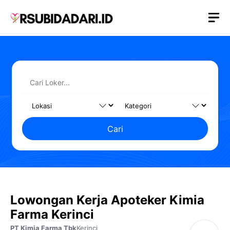
Langsung
M
ke
isi
Cari
Lowongan Kerja Apoteker Kimia
Farma Kerinci
PT Kimia Farma Tbk
Kerinci