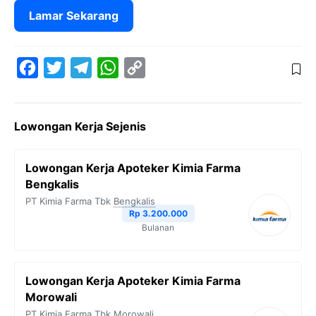
Lamar Sekarang
F
T
T
W
C
a
w
e
h
o
c
i
l
a
p
Lowongan Kerja Sejenis
e
t
e
t
y
b
t
g
s
L
Lowongan Kerja Apoteker Kimia Farma
o
e
r
A
i
Bengkalis
o
r
a
p
n
PT Kimia Farma Tbk
Bengkalis
Rp 3.200.000
k
m
p
k
Bulanan
Lowongan Kerja Apoteker Kimia Farma
Morowali
PT Kimia Farma Tbk
Morowali