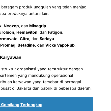
i beragam produk unggulan yang telah menjadi
apa produknya antara lain:
x
,
Neozep
, dan
Mixagrip
.
urobion
,
Hemaviton
, dan
Fatigon
.
ermovate
,
Citra
, dan
Sariayu
.
i
Promag
,
Betadine
, dan
Vicks VapoRub
.
h Karyawan
struktur organisasi yang terstruktur dengan
departemen yang mendukung operasional
 ribuan karyawan yang tersebar di berbagai
r pusat di Jakarta dan pabrik di beberapa daerah.
a Gemilang Terlengkap