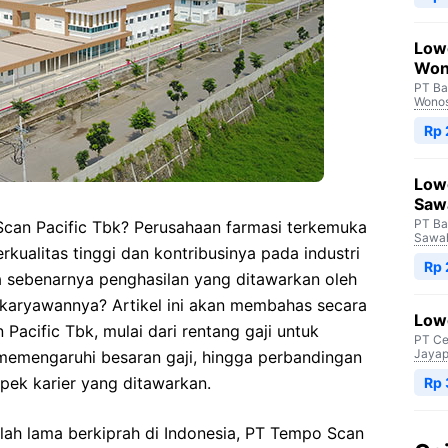
Low
Won
PT Ba
Wono
Rp
Low
Saw
PT Ba
 Scan Pacific Tbk? Perusahaan farmasi terkemuka
Sawah
kualitas tinggi dan kontribusinya pada industri
Rp
 sebenarnya penghasilan yang ditawarkan oleh
karyawannya? Artikel ini akan membahas secara
Lowo
 Pacific Tbk, mulai dari rentang gaji untuk
PT Ce
Jayap
 memengaruhi besaran gaji, hingga perbandingan
pek karier yang ditawarkan.
Rp
lah lama berkiprah di Indonesia, PT Tempo Scan