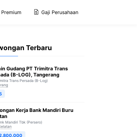
 Premium
Gaji Perusahaan
wongan Terbaru
in Gudang PT Trimitra Trans
sada (B-LOG), Tangerang
imitra Trans Persada (B-Log)
rang
5
ongan Kerja Bank Mandiri Buru
tan
nk Mandiri Tbk (Persero)
Selatan
 2.800.000