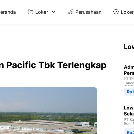
eranda
Loker
Perusahaan
Loker
Lo
n Pacific Tbk Terlengkap
Adm
Per
PT Tr
Tange
Rp 
Low
Sela
PT Ba
Buru 
Rp