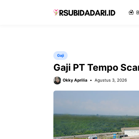
Langsung
ke
B
isi
Gaji
Gaji PT Tempo Sca
Okky Aprilia
Agustus 3, 2026