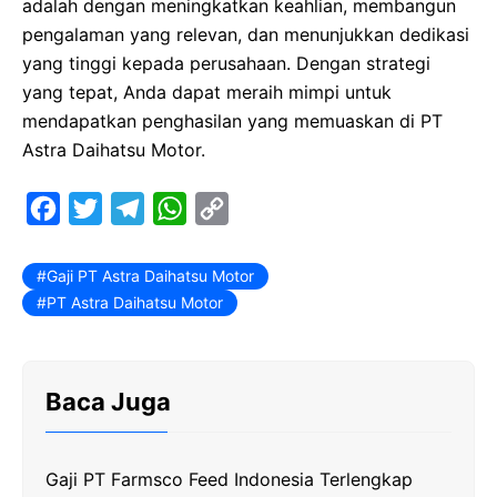
adalah dengan meningkatkan keahlian, membangun
pengalaman yang relevan, dan menunjukkan dedikasi
yang tinggi kepada perusahaan. Dengan strategi
yang tepat, Anda dapat meraih mimpi untuk
mendapatkan penghasilan yang memuaskan di PT
Astra Daihatsu Motor.
F
T
T
W
C
a
w
e
h
o
c
i
l
a
p
Gaji PT Astra Daihatsu Motor
PT Astra Daihatsu Motor
e
t
e
t
y
b
t
g
s
L
o
e
r
A
i
Baca Juga
o
r
a
p
n
k
m
p
k
Gaji PT Farmsco Feed Indonesia Terlengkap