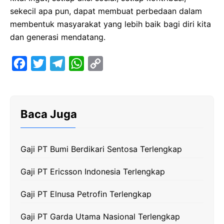
sekecil apa pun, dapat membuat perbedaan dalam
membentuk masyarakat yang lebih baik bagi diri kita
dan generasi mendatang.
F
T
T
W
C
a
w
e
h
o
c
i
l
a
p
e
t
e
t
y
Baca Juga
b
t
g
s
L
o
e
r
A
i
Gaji PT Bumi Berdikari Sentosa Terlengkap
o
r
a
p
n
k
m
p
k
Gaji PT Ericsson Indonesia Terlengkap
Gaji PT Elnusa Petrofin Terlengkap
Gaji PT Garda Utama Nasional Terlengkap