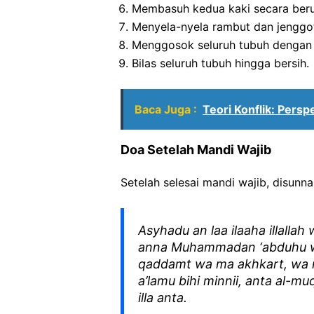
Membasuh kedua kaki secara berur
Menyela-nyela rambut dan jenggot
Menggosok seluruh tubuh dengan 
Bilas seluruh tubuh hingga bersih.
Baca Juga :
Teori Konflik: Persp
Doa Setelah Mandi Wajib
Setelah selesai mandi wajib, disun
Asyhadu an laa ilaaha illallah
anna Muhammadan ‘abduhu wa
qaddamt wa ma akhkart, wa 
a’lamu bihi minnii, anta al-m
illa anta.