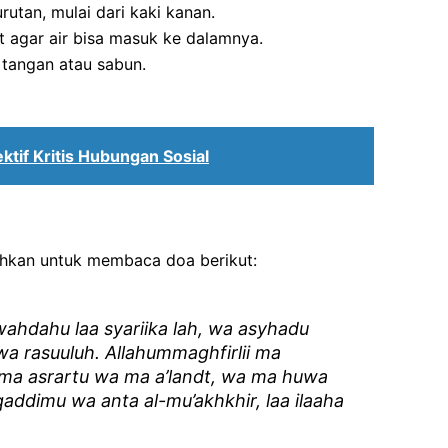
utan, mulai dari kaki kanan.
 agar air bisa masuk ke dalamnya.
tangan atau sabun.
ektif Kritis Hubungan Sosial
nahkan untuk membaca doa berikut:
 wahdahu laa syariika lah, wa asyhadu
 rasuuluh. Allahummaghfirlii ma
ma asrartu wa ma a’landt, wa ma huwa
uqaddimu wa anta al-mu’akhkhir, laa ilaaha