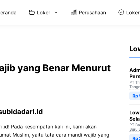
eranda
Loker
Perusahaan
Loker
Lo
ajib yang Benar Menurut
Adm
Per
PT Tr
Tange
Rp 
subidadari.id
Low
Sela
PT Ba
i.id! Pada kesempatan kali ini, kami akan
Buru 
mat Muslim, yaitu tata cara mandi wajib yang
Rp