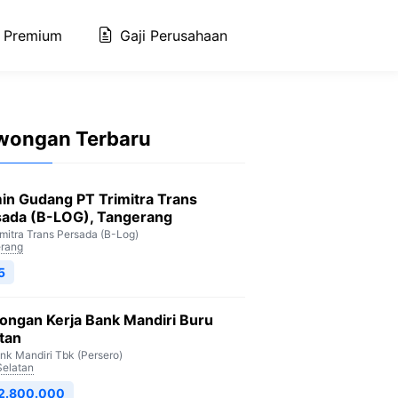
 Premium
Gaji Perusahaan
wongan Terbaru
in Gudang PT Trimitra Trans
sada (B-LOG), Tangerang
imitra Trans Persada (B-Log)
rang
5
ongan Kerja Bank Mandiri Buru
tan
nk Mandiri Tbk (Persero)
Selatan
 2.800.000