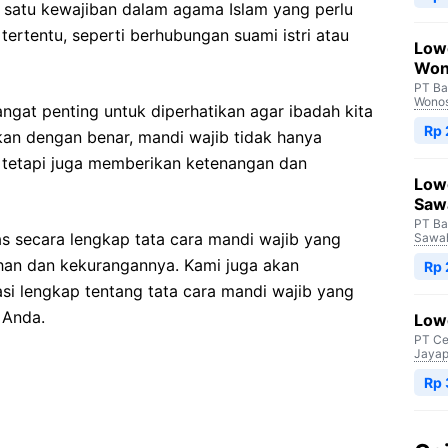
 satu kewajiban dalam agama Islam yang perlu
tertentu, seperti berhubungan suami istri atau
Low
Won
PT Ba
Wono
ngat penting untuk diperhatikan agar ibadah kita
Rp
ukan dengan benar, mandi wajib tidak hanya
, tetapi juga memberikan ketenangan dan
Low
Saw
PT Ba
as secara lengkap tata cara mandi wajib yang
Sawah
ihan dan kekurangannya. Kami juga akan
Rp
asi lengkap tentang tata cara mandi wajib yang
 Anda.
Lowo
PT Ce
Jayap
Rp