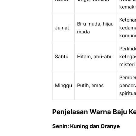
kemak
Ketena
Biru muda, hijau
Jumat
kedama
muda
komuni
Perlind
Sabtu
Hitam, abu-abu
ketega
misteri
Pember
Minggu
Putih, emas
pencer
spiritua
Penjelasan Warna Baju K
Senin: Kuning dan Oranye