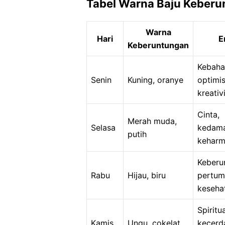
Tabel Warna Baju Keberu
Warna
Hari
E
Keberuntungan
Kebaha
Senin
Kuning, oranye
optimi
kreativ
Cinta,
Merah muda,
Selasa
kedama
putih
keharm
Keberu
Rabu
Hijau, biru
pertum
keseha
Spiritua
Kamis
Ungu, cokelat
kecerd