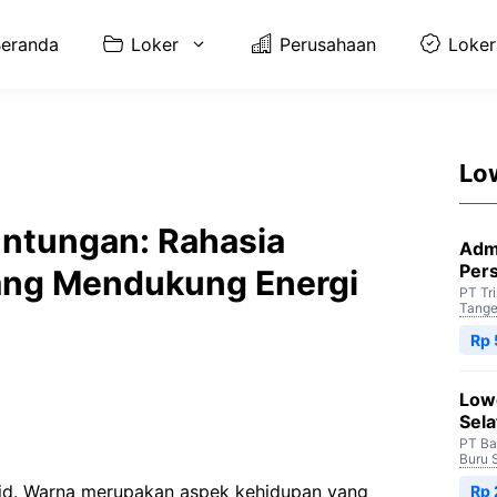
eranda
Loker
Perusahaan
Loker
Lo
ntungan: Rahasia
Adm
Per
ang Mendukung Energi
PT Tr
Tange
Rp 
Low
Sela
PT Ba
Buru 
i.id. Warna merupakan aspek kehidupan yang
Rp