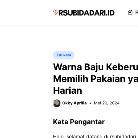
Langsung
ke
B
isi
Edukasi
Warna Baju Keberu
Memilih Pakaian y
Harian
Okky Aprilia
Mei 20, 2024
Kata Pengantar
Halo, selamat datang di rsubidadar