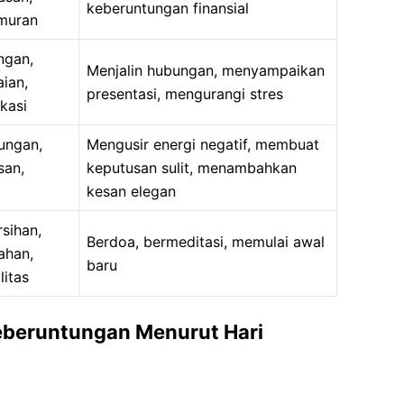
keberuntungan finansial
muran
ngan,
Menjalin hubungan, menyampaikan
ian,
presentasi, mengurangi stres
kasi
ungan,
Mengusir energi negatif, membuat
san,
keputusan sulit, menambahkan
kesan elegan
sihan,
Berdoa, bermeditasi, memulai awal
ahan,
baru
litas
eberuntungan Menurut Hari