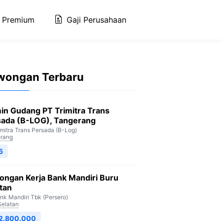
 Premium
Gaji Perusahaan
wongan Terbaru
in Gudang PT Trimitra Trans
sada (B-LOG), Tangerang
imitra Trans Persada (B-Log)
rang
5
ongan Kerja Bank Mandiri Buru
tan
nk Mandiri Tbk (Persero)
Selatan
 2.800.000