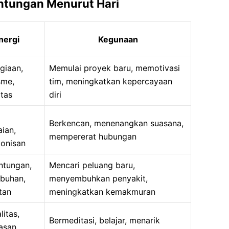
ntungan Menurut Hari
nergi
Kegunaan
giaan,
Memulai proyek baru, memotivasi
sme,
tim, meningkatkan kepercayaan
itas
diri
Berkencan, menenangkan suasana,
ian,
mempererat hubungan
onisan
ntungan,
Mencari peluang baru,
buhan,
menyembuhkan penyakit,
tan
meningkatkan kemakmuran
litas,
Bermeditasi, belajar, menarik
asan,