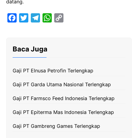
datang.
F
T
T
W
C
a
w
e
h
o
c
i
l
a
p
e
t
e
t
y
Baca Juga
b
t
g
s
L
o
e
r
A
i
Gaji PT Elnusa Petrofin Terlengkap
o
r
a
p
n
k
m
p
k
Gaji PT Garda Utama Nasional Terlengkap
Gaji PT Farmsco Feed Indonesia Terlengkap
Gaji PT Epiterma Mas Indonesia Terlengkap
Gaji PT Gambreng Games Terlengkap