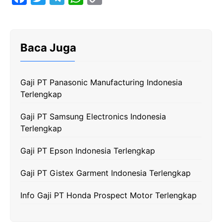
a
w
e
h
o
c
i
l
a
p
e
t
e
t
y
Baca Juga
b
t
g
s
L
o
e
r
A
i
Gaji PT Panasonic Manufacturing Indonesia
o
r
a
p
n
Terlengkap
k
m
p
k
Gaji PT Samsung Electronics Indonesia
Terlengkap
Gaji PT Epson Indonesia Terlengkap
Gaji PT Gistex Garment Indonesia Terlengkap
Info Gaji PT Honda Prospect Motor Terlengkap