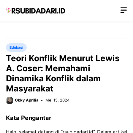
Langsung
M
ke
isi
Edukasi
Teori Konflik Menurut Lewis
A. Coser: Memahami
Dinamika Konflik dalam
Masyarakat
Okky Aprilia
Mei 15, 2024
Kata Pengantar
Halo, selamat datang di “rsubidadari.id”. Dalam artikel