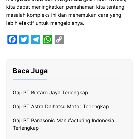
kita dapat meningkatkan pemahaman kita tentang
masalah kompleks ini dan menemukan cara yang
lebih efektif untuk mengelolanya.
F
T
T
W
C
a
w
e
h
o
c
i
l
a
p
e
t
e
t
y
Baca Juga
b
t
g
s
L
o
e
r
A
i
Gaji PT Bintaro Jaya Terlengkap
o
r
a
p
n
k
m
p
k
Gaji PT Astra Daihatsu Motor Terlengkap
Gaji PT Panasonic Manufacturing Indonesia
Terlengkap