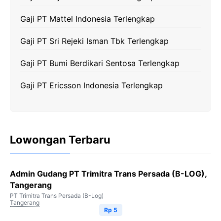
o
r
a
p
n
k
m
p
k
Gaji PT Mattel Indonesia Terlengkap
Gaji PT Sri Rejeki Isman Tbk Terlengkap
Gaji PT Bumi Berdikari Sentosa Terlengkap
Gaji PT Ericsson Indonesia Terlengkap
Lowongan Terbaru
Admin Gudang PT Trimitra Trans Persada (B-LOG),
Tangerang
PT Trimitra Trans Persada (B-Log)
Tangerang
Rp 5