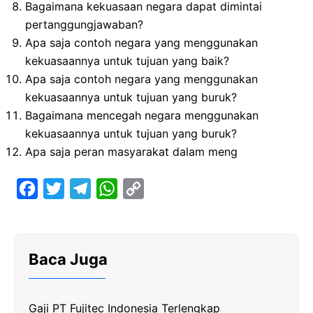
Bagaimana kekuasaan negara dapat dimintai
pertanggungjawaban?
Apa saja contoh negara yang menggunakan
kekuasaannya untuk tujuan yang baik?
Apa saja contoh negara yang menggunakan
kekuasaannya untuk tujuan yang buruk?
Bagaimana mencegah negara menggunakan
kekuasaannya untuk tujuan yang buruk?
Apa saja peran masyarakat dalam meng
F
T
T
W
C
a
w
e
h
o
c
i
l
a
p
e
t
e
t
y
Baca Juga
b
t
g
s
L
o
e
r
A
i
Gaji PT Fujitec Indonesia Terlengkap