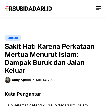
Langsung
M
ke
isi
Edukasi
Sakit Hati Karena Perkataan
Mertua Menurut Islam:
Dampak Buruk dan Jalan
Keluar
Okky Aprilia
Mei 13, 2024
Kata Pengantar
Halo selamat datang di “rsubidadari.id”. Dalam