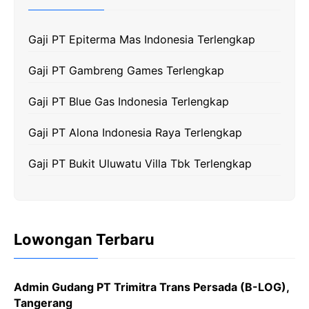
b
t
g
s
L
o
e
r
A
i
Gaji PT Epiterma Mas Indonesia Terlengkap
o
r
a
p
n
k
m
p
k
Gaji PT Gambreng Games Terlengkap
Gaji PT Blue Gas Indonesia Terlengkap
Gaji PT Alona Indonesia Raya Terlengkap
Gaji PT Bukit Uluwatu Villa Tbk Terlengkap
Lowongan Terbaru
Admin Gudang PT Trimitra Trans Persada (B-LOG),
Tangerang