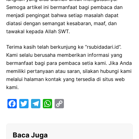
Semoga artikel ini bermanfaat bagi pembaca dan
menjadi pengingat bahwa setiap masalah dapat
diatasi dengan semangat kesabaran, maaf, dan
tawakal kepada Allah SWT.
Terima kasih telah berkunjung ke “rsubidadari.id”.
Kami selalu berusaha memberikan informasi yang
bermanfaat bagi para pembaca setia kami. Jika Anda
memiliki pertanyaan atau saran, silakan hubungi kami
melalui halaman kontak yang tersedia di situs web
kami.
F
T
T
W
C
a
w
e
h
o
c
i
l
a
p
e
t
e
t
y
Baca Juga