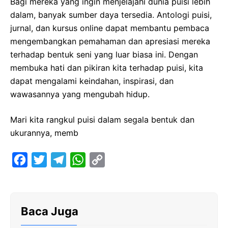
Bagi mereka yang ingin menjelajahi dunia puisi lebih
dalam, banyak sumber daya tersedia. Antologi puisi,
jurnal, dan kursus online dapat membantu pembaca
mengembangkan pemahaman dan apresiasi mereka
terhadap bentuk seni yang luar biasa ini. Dengan
membuka hati dan pikiran kita terhadap puisi, kita
dapat mengalami keindahan, inspirasi, dan
wawasannya yang mengubah hidup.
Mari kita rangkul puisi dalam segala bentuk dan
ukurannya, memb
F
T
T
W
C
a
w
e
h
o
c
i
l
a
p
e
t
e
t
y
Baca Juga
b
t
g
s
L