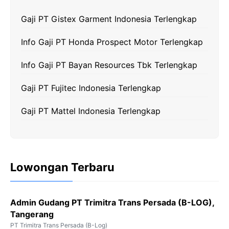
o
e
r
A
i
Gaji PT Gistex Garment Indonesia Terlengkap
o
r
a
p
n
k
m
p
k
Info Gaji PT Honda Prospect Motor Terlengkap
Info Gaji PT Bayan Resources Tbk Terlengkap
Gaji PT Fujitec Indonesia Terlengkap
Gaji PT Mattel Indonesia Terlengkap
Lowongan Terbaru
Admin Gudang PT Trimitra Trans Persada (B-LOG),
Tangerang
PT Trimitra Trans Persada (B-Log)