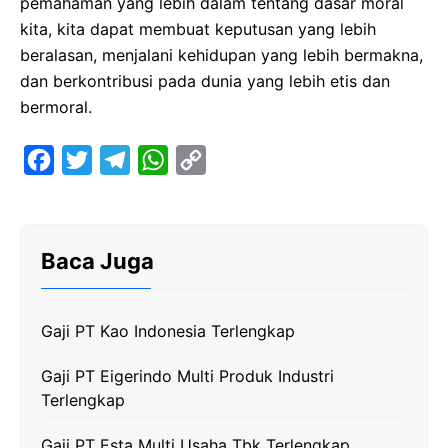
pemahaman yang lebih dalam tentang dasar moral
kita, kita dapat membuat keputusan yang lebih
beralasan, menjalani kehidupan yang lebih bermakna,
dan berkontribusi pada dunia yang lebih etis dan
bermoral.
F
T
T
W
C
a
w
e
h
o
c
i
l
a
p
e
t
e
t
y
Baca Juga
b
t
g
s
L
o
e
r
A
i
Gaji PT Kao Indonesia Terlengkap
o
r
a
p
n
k
m
p
k
Gaji PT Eigerindo Multi Produk Industri
Terlengkap
Gaji PT Esta Multi Usaha Tbk Terlengkap