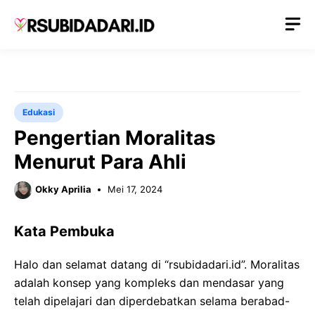
Langsung
M
ke
isi
Edukasi
Pengertian Moralitas
Menurut Para Ahli
Okky Aprilia
Mei 17, 2024
Kata Pembuka
Halo dan selamat datang di “rsubidadari.id”. Moralitas
adalah konsep yang kompleks dan mendasar yang
telah dipelajari dan diperdebatkan selama berabad-