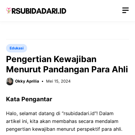
Langsung
M
ke
isi
Edukasi
Pengertian Kewajiban
Menurut Pandangan Para Ahli
Okky Aprilia
Mei 15, 2024
Kata Pengantar
Halo, selamat datang di “rsubidadari.id”! Dalam
artikel ini, kita akan membahas secara mendalam
pengertian kewajiban menurut perspektif para ahli.