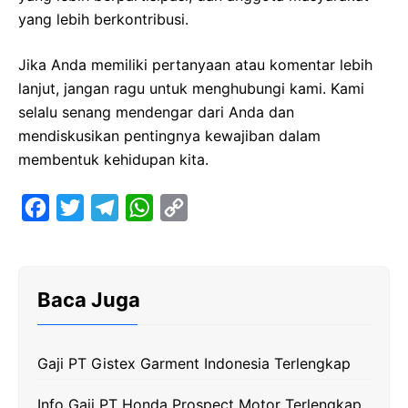
yang lebih berkontribusi.
Jika Anda memiliki pertanyaan atau komentar lebih
lanjut, jangan ragu untuk menghubungi kami. Kami
selalu senang mendengar dari Anda dan
mendiskusikan pentingnya kewajiban dalam
membentuk kehidupan kita.
F
T
T
W
C
a
w
e
h
o
c
i
l
a
p
e
t
e
t
y
Baca Juga
b
t
g
s
L
o
e
r
A
i
Gaji PT Gistex Garment Indonesia Terlengkap
o
r
a
p
n
k
m
p
k
Info Gaji PT Honda Prospect Motor Terlengkap