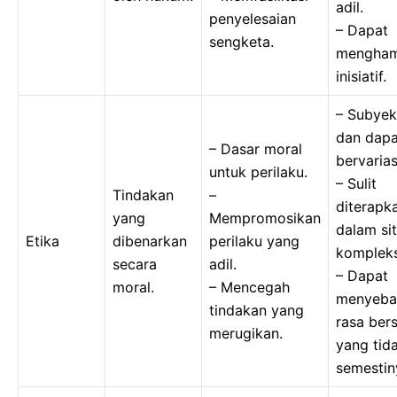
adil.
penyelesaian
– Dapat
sengketa.
mengha
inisiatif.
– Subyek
dan dapa
– Dasar moral
bervarias
untuk perilaku.
– Sulit
Tindakan
–
diterapk
yang
Mempromosikan
dalam sit
Etika
dibenarkan
perilaku yang
kompleks
secara
adil.
– Dapat
moral.
– Mencegah
menyeba
tindakan yang
rasa ber
merugikan.
yang tid
semestin