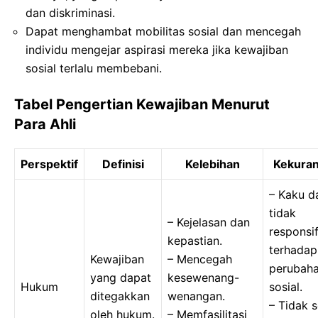
dan diskriminasi.
Dapat menghambat mobilitas sosial dan mencegah
individu mengejar aspirasi mereka jika kewajiban
sosial terlalu membebani.
Tabel Pengertian Kewajiban Menurut
Para Ahli
Perspektif
Definisi
Kelebihan
Kekura
– Kaku d
tidak
– Kejelasan dan
responsi
kepastian.
terhadap
Kewajiban
– Mencegah
perubah
yang dapat
kesewenang-
Hukum
sosial.
ditegakkan
wenangan.
– Tidak s
oleh hukum.
– Memfasilitasi