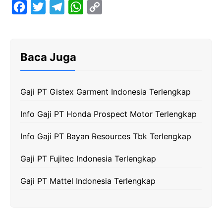
F
T
T
W
C
a
w
e
h
o
c
i
l
a
p
e
t
e
t
y
Baca Juga
b
t
g
s
L
o
e
r
A
i
Gaji PT Gistex Garment Indonesia Terlengkap
o
r
a
p
n
k
m
p
k
Info Gaji PT Honda Prospect Motor Terlengkap
Info Gaji PT Bayan Resources Tbk Terlengkap
Gaji PT Fujitec Indonesia Terlengkap
Gaji PT Mattel Indonesia Terlengkap