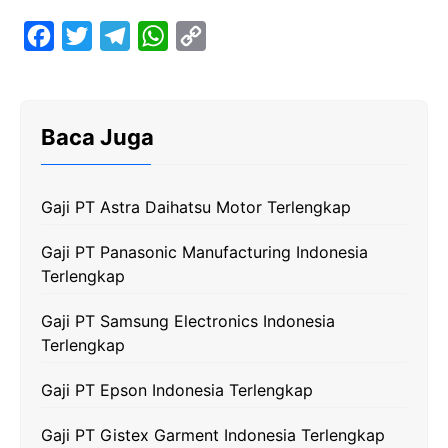
F
T
T
W
C
a
w
e
h
o
c
i
l
a
p
e
t
e
t
y
Baca Juga
b
t
g
s
L
o
e
r
A
i
Gaji PT Astra Daihatsu Motor Terlengkap
o
r
a
p
n
k
m
p
k
Gaji PT Panasonic Manufacturing Indonesia
Terlengkap
Gaji PT Samsung Electronics Indonesia
Terlengkap
Gaji PT Epson Indonesia Terlengkap
Gaji PT Gistex Garment Indonesia Terlengkap