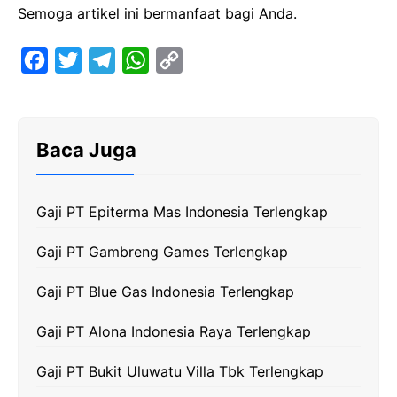
Semoga artikel ini bermanfaat bagi Anda.
F
T
T
W
C
a
w
e
h
o
c
i
l
a
p
e
t
e
t
y
Baca Juga
b
t
g
s
L
o
e
r
A
i
Gaji PT Epiterma Mas Indonesia Terlengkap
o
r
a
p
n
k
m
p
k
Gaji PT Gambreng Games Terlengkap
Gaji PT Blue Gas Indonesia Terlengkap
Gaji PT Alona Indonesia Raya Terlengkap
Gaji PT Bukit Uluwatu Villa Tbk Terlengkap