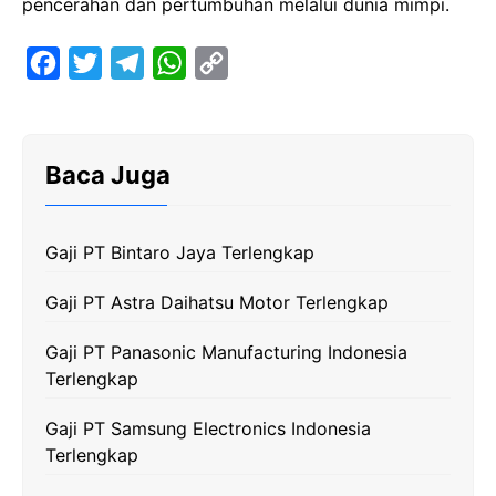
pencerahan dan pertumbuhan melalui dunia mimpi.
F
T
T
W
C
a
w
e
h
o
c
i
l
a
p
e
t
e
t
y
Baca Juga
b
t
g
s
L
o
e
r
A
i
Gaji PT Bintaro Jaya Terlengkap
o
r
a
p
n
k
m
p
k
Gaji PT Astra Daihatsu Motor Terlengkap
Gaji PT Panasonic Manufacturing Indonesia
Terlengkap
Gaji PT Samsung Electronics Indonesia
Terlengkap