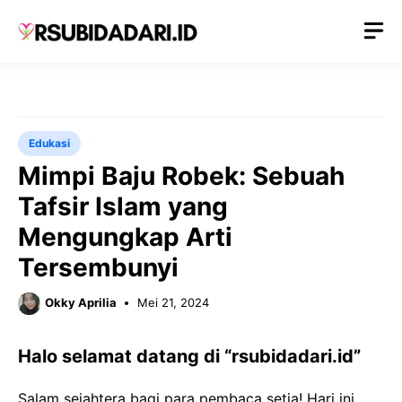
Langsung
M
ke
isi
Edukasi
Mimpi Baju Robek: Sebuah
Tafsir Islam yang
Mengungkap Arti
Tersembunyi
Okky Aprilia
Mei 21, 2024
Halo selamat datang di “rsubidadari.id”
Salam sejahtera bagi para pembaca setia! Hari ini,