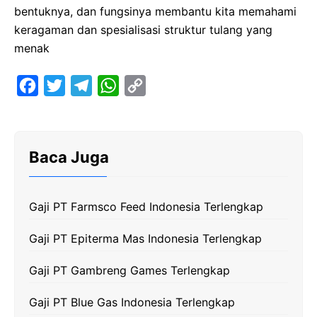
bentuknya, dan fungsinya membantu kita memahami
keragaman dan spesialisasi struktur tulang yang
menak
F
T
T
W
C
a
w
e
h
o
c
i
l
a
p
e
t
e
t
y
Baca Juga
b
t
g
s
L
o
e
r
A
i
Gaji PT Farmsco Feed Indonesia Terlengkap
o
r
a
p
n
k
m
p
k
Gaji PT Epiterma Mas Indonesia Terlengkap
Gaji PT Gambreng Games Terlengkap
Gaji PT Blue Gas Indonesia Terlengkap