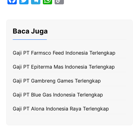
a
w
e
h
o
c
i
l
a
p
e
t
e
t
y
Baca Juga
b
t
g
s
L
o
e
r
A
i
Gaji PT Farmsco Feed Indonesia Terlengkap
o
r
a
p
n
k
m
p
k
Gaji PT Epiterma Mas Indonesia Terlengkap
Gaji PT Gambreng Games Terlengkap
Gaji PT Blue Gas Indonesia Terlengkap
Gaji PT Alona Indonesia Raya Terlengkap