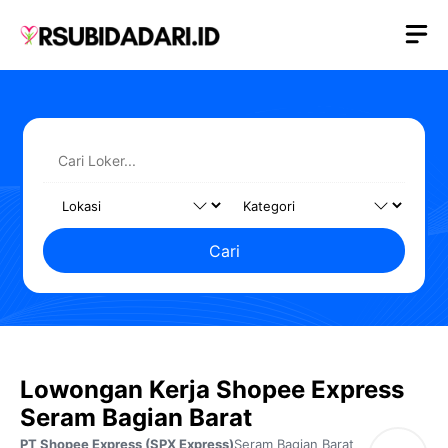
Langsung
M
ke
isi
Cari
Lowongan Kerja Shopee Express
Seram Bagian Barat
PT Shopee Express (SPX Express)
Seram Bagian Barat