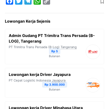
F
T
T
W
C
a
w
e
h
o
c
i
l
a
p
Lowongan Kerja Sejenis
e
t
e
t
y
b
t
g
s
L
Admin Gudang PT Trimitra Trans Persada (B-
o
e
r
A
i
LOG), Tangerang
o
r
a
p
n
PT Trimitra Trans Persada (B-Log)
Tangerang
Rp 5
k
m
p
k
Bulanan
Lowongan kerja Driver Jayapura
PT Cepat Logistic Indonesia
Jayapura
Rp 3.900.000
Bulanan
Lowongan kerja Driver Minahasa Utara