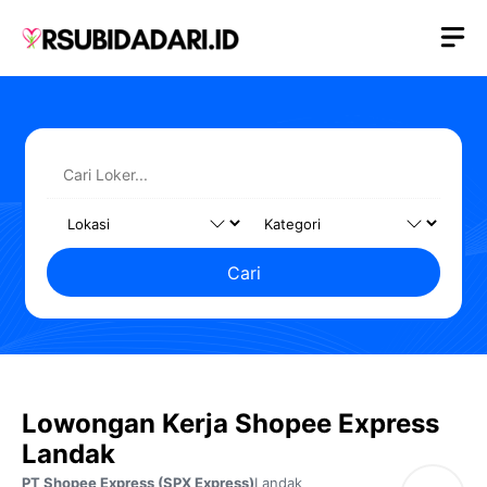
Langsung
M
ke
isi
Cari
Lowongan Kerja Shopee Express
Landak
PT Shopee Express (SPX Express)
Landak