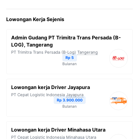
a
w
e
h
o
c
i
l
a
p
Lowongan Kerja Sejenis
e
t
e
t
y
b
t
g
s
L
Admin Gudang PT Trimitra Trans Persada (B-
o
e
r
A
i
LOG), Tangerang
o
r
a
p
n
PT Trimitra Trans Persada (B-Log)
Tangerang
Rp 5
k
m
p
k
Bulanan
Lowongan kerja Driver Jayapura
PT Cepat Logistic Indonesia
Jayapura
Rp 3.900.000
Bulanan
Lowongan kerja Driver Minahasa Utara
PT Cepat Logistic Indonesia
Minahasa Utara