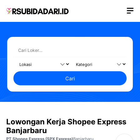
Langsung
M
ke
isi
Cari
Lowongan Kerja Shopee Express
Banjarbaru
PT Shopee Express (SPX Express)
Banjarbaru