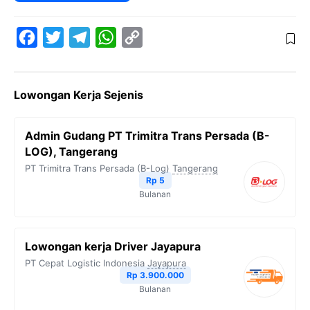
F
T
T
W
C
a
w
e
h
o
c
i
l
a
p
Lowongan Kerja Sejenis
e
t
e
t
y
b
t
g
s
L
Admin Gudang PT Trimitra Trans Persada (B-
o
e
r
A
i
LOG), Tangerang
o
r
a
p
n
PT Trimitra Trans Persada (B-Log)
Tangerang
Rp 5
k
m
p
k
Bulanan
Lowongan kerja Driver Jayapura
PT Cepat Logistic Indonesia
Jayapura
Rp 3.900.000
Bulanan