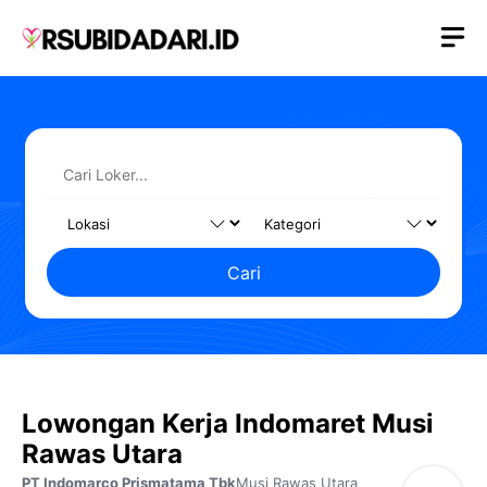
Langsung
M
ke
isi
Cari
Lowongan Kerja Indomaret Musi
Rawas Utara
PT Indomarco Prismatama Tbk
Musi Rawas Utara