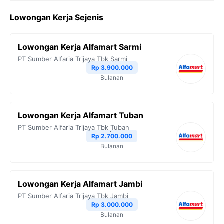
c
i
l
a
p
Lowongan Kerja Sejenis
e
t
e
t
y
b
t
g
s
L
Lowongan Kerja Alfamart Sarmi
o
e
r
A
i
PT Sumber Alfaria Trijaya Tbk
Sarmi
o
r
a
p
n
Rp 3.900.000
Bulanan
k
m
p
k
Lowongan Kerja Alfamart Tuban
PT Sumber Alfaria Trijaya Tbk
Tuban
Rp 2.700.000
Bulanan
Lowongan Kerja Alfamart Jambi
PT Sumber Alfaria Trijaya Tbk
Jambi
Rp 3.000.000
Bulanan