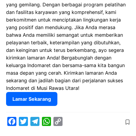
yang gemilang. Dengan berbagai program pelatihan
dan fasilitas karyawan yang komprehensif, kami
berkomitmen untuk menciptakan lingkungan kerja
yang positif dan mendukung. Jika Anda merasa
bahwa Anda memiliki semangat untuk memberikan
pelayanan terbaik, keterampilan yang dibutuhkan,
dan keinginan untuk terus berkembang, ayo segera
kirimkan lamaran Anda! Bergabunglah dengan
keluarga Indomaret dan bersama-sama kita bangun
masa depan yang cerah. Kirimkan lamaran Anda
sekarang dan jadilah bagian dari perjalanan sukses
Indomaret di Musi Rawas Utara!
Lamar Sekarang
F
T
T
W
C
a
w
e
h
o