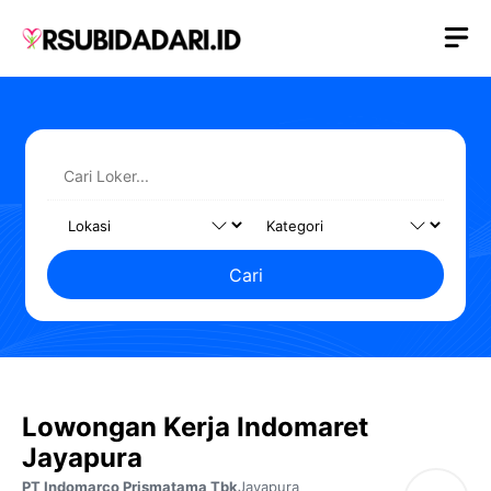
Langsung
M
ke
isi
Cari
Lowongan Kerja Indomaret
Jayapura
PT Indomarco Prismatama Tbk
Jayapura