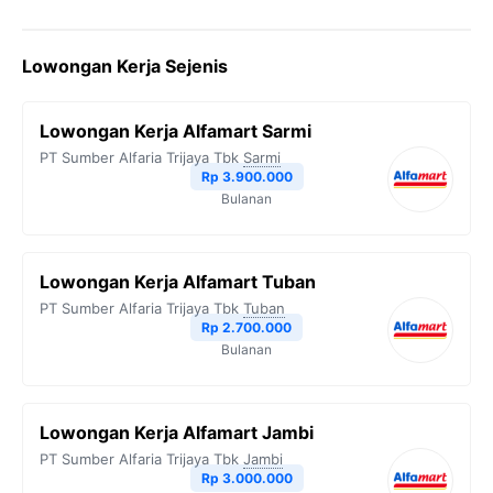
a
w
e
h
o
c
i
l
a
p
Lowongan Kerja Sejenis
e
t
e
t
y
b
t
g
s
L
Lowongan Kerja Alfamart Sarmi
o
e
r
A
i
PT Sumber Alfaria Trijaya Tbk
Sarmi
o
r
a
p
n
Rp 3.900.000
Bulanan
k
m
p
k
Lowongan Kerja Alfamart Tuban
PT Sumber Alfaria Trijaya Tbk
Tuban
Rp 2.700.000
Bulanan
Lowongan Kerja Alfamart Jambi
PT Sumber Alfaria Trijaya Tbk
Jambi
Rp 3.000.000