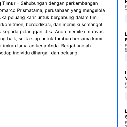
g Timur
– Sehubungan dengan perkembangan
P
Indomarco Prismatama, perusahaan yang mengelola
T
buka peluang karir untuk bergabung dalam tim
erkomitmen, berdedikasi, dan memiliki semangat
 kepada pelanggan. Jika Anda memiliki motivasi
yang baik, serta siap untuk tumbuh bersama kami,
rimkan lamaran kerja Anda. Bergabunglah
P
B
tiap individu dihargai, dan peluang
P
P
S