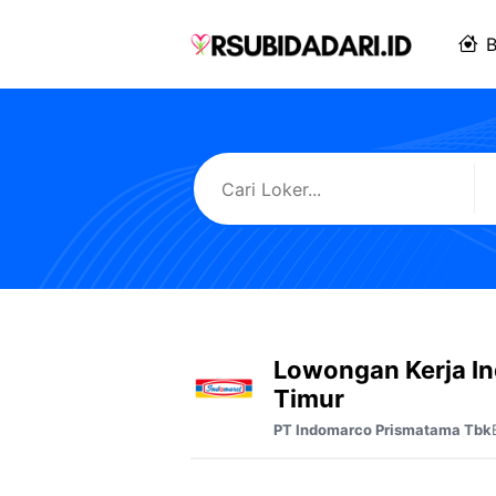
Langsung
ke
B
isi
Lowongan Kerja In
Timur
PT Indomarco Prismatama Tbk