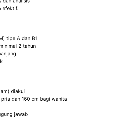
 dan analisis
efektif.
M) tipe A dan B1
inimal 2 tahun
panjang.
ik
am) diakui
 pria dan 160 cm bagi wanita
nggung jawab