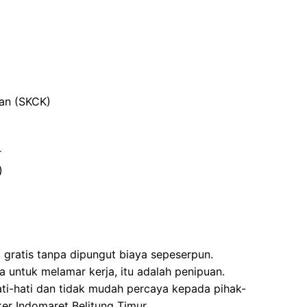
ian (SKCK)
r
)
i gratis tanpa dipungut biaya sepeserpun.
 untuk melamar kerja, itu adalah penipuan.
ati-hati dan tidak mudah percaya kepada pihak-
r Indomaret Belitung Timur.