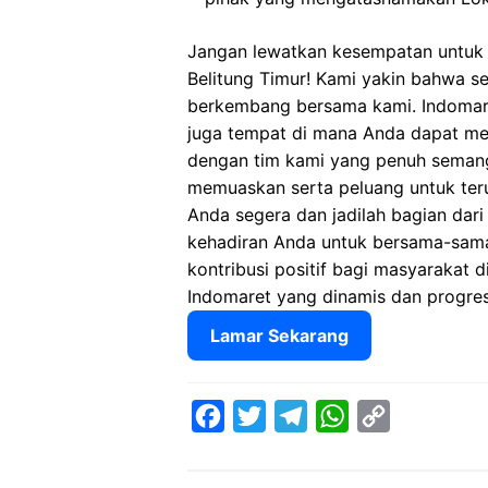
Jangan lewatkan kesempatan untuk 
Belitung Timur! Kami yakin bahwa se
berkembang bersama kami. Indomare
juga tempat di mana Anda dapat m
dengan tim kami yang penuh semang
memuaskan serta peluang untuk ter
Anda segera dan jadilah bagian dari
kehadiran Anda untuk bersama-sam
kontribusi positif bagi masyarakat di
Indomaret yang dinamis dan progres
Lamar Sekarang
F
T
T
W
C
a
w
e
h
o
c
i
l
a
p