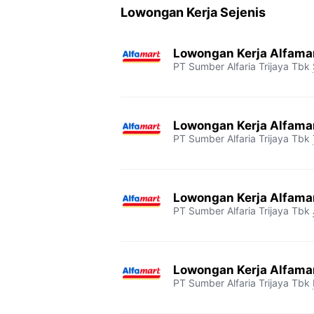
Lowongan Kerja Sejenis
e
t
e
t
y
b
t
g
s
L
Lowongan Kerja Alfama
o
e
r
A
i
PT Sumber Alfaria Trijaya Tbk
o
r
a
p
n
k
m
p
k
Lowongan Kerja Alfama
PT Sumber Alfaria Trijaya Tbk
Lowongan Kerja Alfama
PT Sumber Alfaria Trijaya Tbk
Lowongan Kerja Alfama
PT Sumber Alfaria Trijaya Tbk