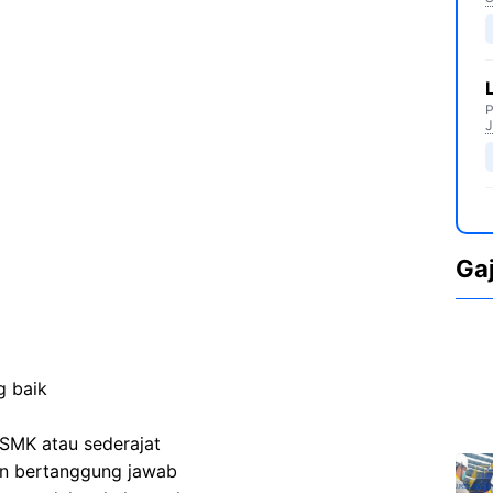
P
J
Ga
g baik
SMK atau sederajat
 dan bertanggung jawab