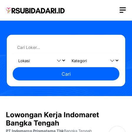
Langsung
M
ke
isi
Cari
Lowongan Kerja Indomaret
Bangka Tengah
PT Indomarco Prismatama Tbk
Bangka Tengah