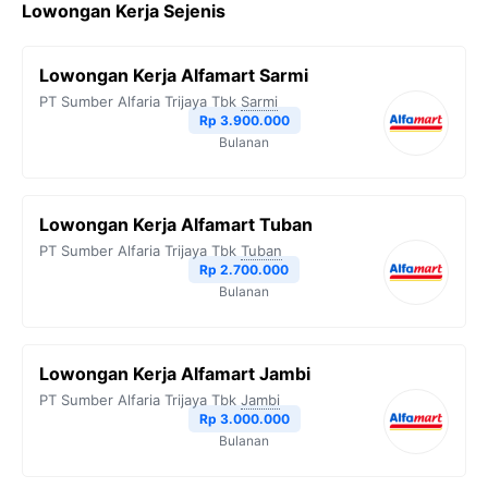
Lowongan Kerja Sejenis
e
t
e
t
y
b
t
g
s
L
Lowongan Kerja Alfamart Sarmi
o
e
r
A
i
PT Sumber Alfaria Trijaya Tbk
Sarmi
o
r
a
p
n
Rp 3.900.000
Bulanan
k
m
p
k
Lowongan Kerja Alfamart Tuban
PT Sumber Alfaria Trijaya Tbk
Tuban
Rp 2.700.000
Bulanan
Lowongan Kerja Alfamart Jambi
PT Sumber Alfaria Trijaya Tbk
Jambi
Rp 3.000.000
Bulanan