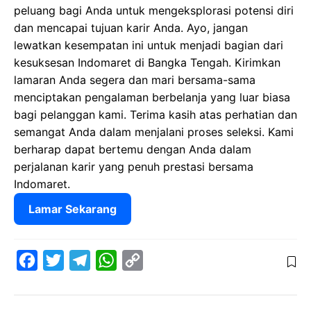
peluang bagi Anda untuk mengeksplorasi potensi diri
dan mencapai tujuan karir Anda. Ayo, jangan
lewatkan kesempatan ini untuk menjadi bagian dari
kesuksesan Indomaret di Bangka Tengah. Kirimkan
lamaran Anda segera dan mari bersama-sama
menciptakan pengalaman berbelanja yang luar biasa
bagi pelanggan kami. Terima kasih atas perhatian dan
semangat Anda dalam menjalani proses seleksi. Kami
berharap dapat bertemu dengan Anda dalam
perjalanan karir yang penuh prestasi bersama
Indomaret.
Lamar Sekarang
F
T
T
W
C
a
w
e
h
o
c
i
l
a
p