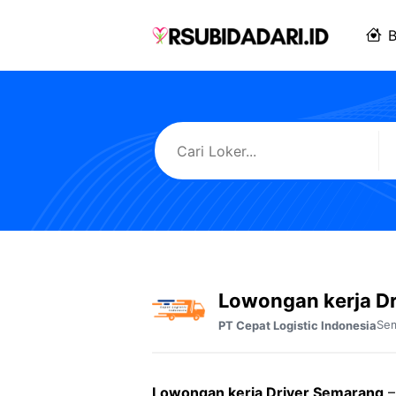
Langsung
ke
B
isi
Lowongan kerja D
Se
PT Cepat Logistic Indonesia
Lowongan kerja Driver Semarang
–