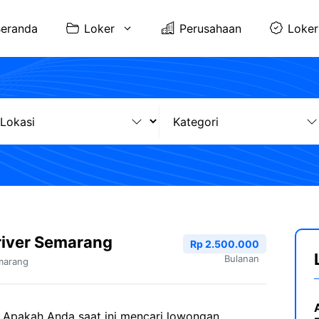
eranda
Loker
Perusahaan
Loker
river Semarang
Rp 2.500.000
Bulanan
marang
 Apakah Anda saat ini mencari lowongan