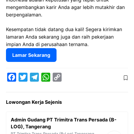
mengembangkan karir Anda agar lebih mutakhir dan
berpengalaman.
Kesempatan tidak datang dua kali! Segera kirimkan
lamaran Anda sekarang juga dan raih pekerjaan
impian Anda di perusahaan ternama.
Lamar Sekarang
F
T
T
W
C
a
w
e
h
o
c
i
l
a
p
Lowongan Kerja Sejenis
e
t
e
t
y
b
t
g
s
L
Admin Gudang PT Trimitra Trans Persada (B-
o
e
r
A
i
LOG), Tangerang
o
r
a
p
n
PT Trimitra Trans Persada (B-Log)
Tangerang