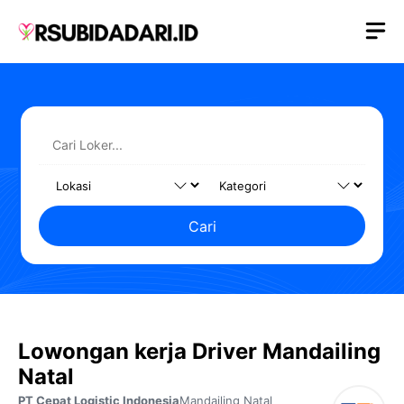
Langsung
M
ke
isi
Cari
Lowongan kerja Driver Mandailing
Natal
PT Cepat Logistic Indonesia
Mandailing Natal