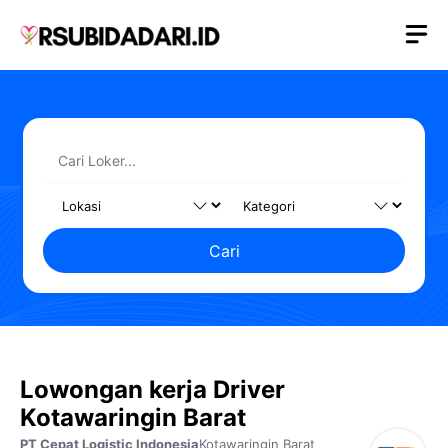
Langsung
M
ke
isi
Cari
Lowongan kerja Driver
Kotawaringin Barat
PT Cepat Logistic Indonesia
Kotawaringin Barat