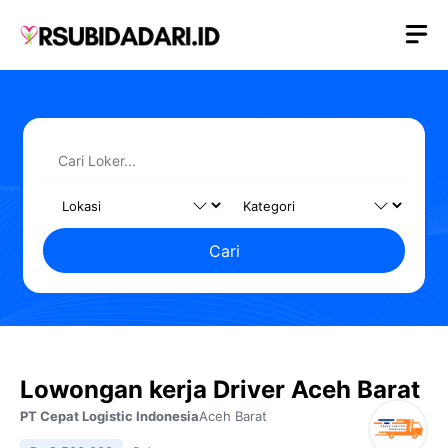
Langsung
M
ke
isi
Cari
Lowongan kerja Driver Aceh Barat
PT Cepat Logistic Indonesia
Aceh Barat