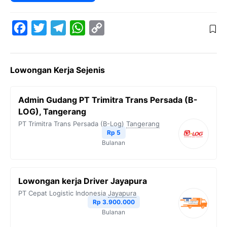
F
T
T
W
C
a
w
e
h
o
c
i
l
a
p
Lowongan Kerja Sejenis
e
t
e
t
y
b
t
g
s
L
Admin Gudang PT Trimitra Trans Persada (B-
o
e
r
A
i
LOG), Tangerang
o
r
a
p
n
PT Trimitra Trans Persada (B-Log)
Tangerang
Rp 5
k
m
p
k
Bulanan
Lowongan kerja Driver Jayapura
PT Cepat Logistic Indonesia
Jayapura
Rp 3.900.000
Bulanan