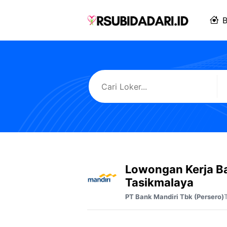
Langsung
ke
B
isi
Lowongan Kerja B
Tasikmalaya
PT Bank Mandiri Tbk (Persero)