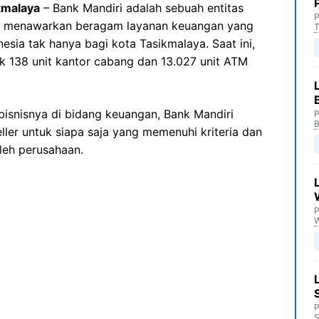
kmalaya
– Bank Mandiri adalah sebuah entitas
P
ng menawarkan beragam layanan keuangan yang
T
sia tak hanya bagi kota Tasikmalaya. Saat ini,
ak 138 unit kantor cabang dan 13.027 unit ATM
isnisnya di bidang keuangan, Bank Mandiri
P
B
ler untuk siapa saja yang memenuhi kriteria dan
leh perusahaan.
P
P
S