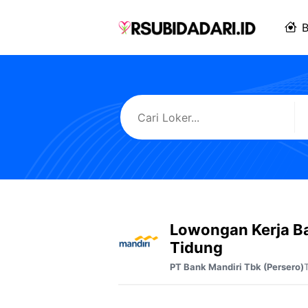
Langsung
ke
B
isi
Lowongan Kerja B
Tidung
PT Bank Mandiri Tbk (Persero)