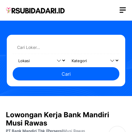
Langsung
M
ke
isi
Cari
Lowongan Kerja Bank Mandiri
Musi Rawas
PT Bank Mandiri Tbk (Persero)
Musi Rawas