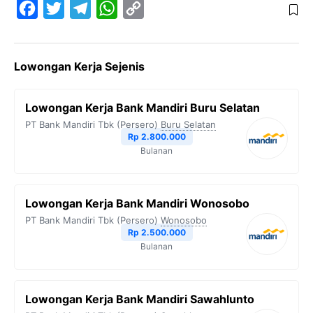
F
T
T
W
C
a
w
e
h
o
c
i
l
a
p
Lowongan Kerja Sejenis
e
t
e
t
y
b
t
g
s
L
Lowongan Kerja Bank Mandiri Buru Selatan
o
e
r
A
i
PT Bank Mandiri Tbk (Persero)
Buru Selatan
o
r
a
p
n
Rp 2.800.000
Bulanan
k
m
p
k
Lowongan Kerja Bank Mandiri Wonosobo
PT Bank Mandiri Tbk (Persero)
Wonosobo
Rp 2.500.000
Bulanan
Lowongan Kerja Bank Mandiri Sawahlunto