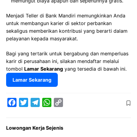
memungut biaya apapun dan sepenuhnya gratis.
Menjadi Teller di Bank Mandiri memungkinkan Anda
untuk membangun karier di sektor perbankan
sekaligus memberikan kontribusi yang berarti dalam
pelayanan kepada masyarakat.
Bagi yang tertarik untuk bergabung dan memperluas
karir di perusahaan ini, silakan mendaftar melalui
tombol
Lamar Sekarang
yang tersedia di bawah ini.
Lamar Sekarang
F
T
T
W
C
a
w
e
h
o
c
i
l
a
p
Lowongan Kerja Sejenis
e
t
e
t
y