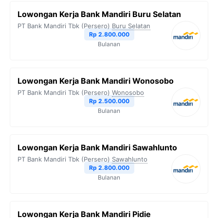
b
t
g
s
L
Lowongan Kerja Bank Mandiri Buru Selatan
o
e
r
A
i
PT Bank Mandiri Tbk (Persero)
Buru Selatan
o
r
a
p
n
Rp 2.800.000
Bulanan
k
m
p
k
Lowongan Kerja Bank Mandiri Wonosobo
PT Bank Mandiri Tbk (Persero)
Wonosobo
Rp 2.500.000
Bulanan
Lowongan Kerja Bank Mandiri Sawahlunto
PT Bank Mandiri Tbk (Persero)
Sawahlunto
Rp 2.800.000
Bulanan
Lowongan Kerja Bank Mandiri Pidie