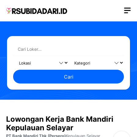
Langsung
M
ke
isi
Cari
Lowongan Kerja Bank Mandiri
Kepulauan Selayar
PT Bank Mandiri Tbk (Persero)
Kepulauan Selayar